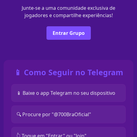
Junte-se a uma comunidade exclusiva de
jogadores e compartilhe experiências!
Entrar Grupo
📱 Como Seguir no Telegram
📱 Baixe o app Telegram no seu dispositivo
🔍 Procure por "@700BraOficial"
👆 Toque em "Entrar" ou "Join"