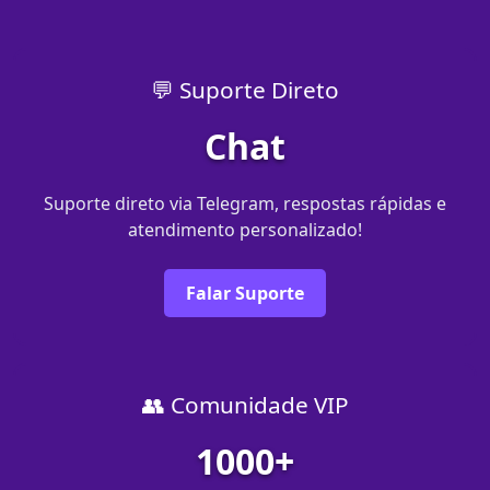
💬 Suporte Direto
Chat
Suporte direto via Telegram, respostas rápidas e
atendimento personalizado!
Falar Suporte
👥 Comunidade VIP
1000+