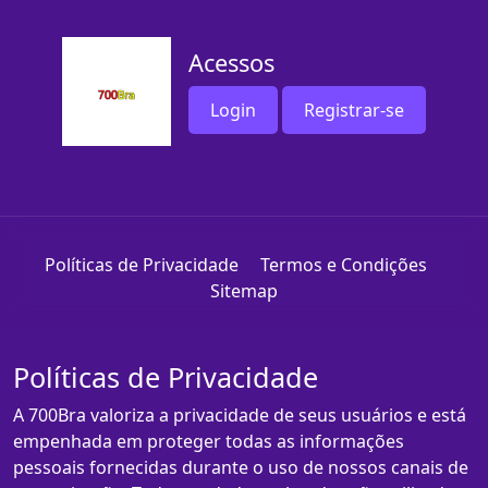
Acessos
Login
Registrar-se
Políticas de Privacidade
Termos e Condições
Sitemap
Políticas de Privacidade
A 700Bra valoriza a privacidade de seus usuários e está
empenhada em proteger todas as informações
pessoais fornecidas durante o uso de nossos canais de