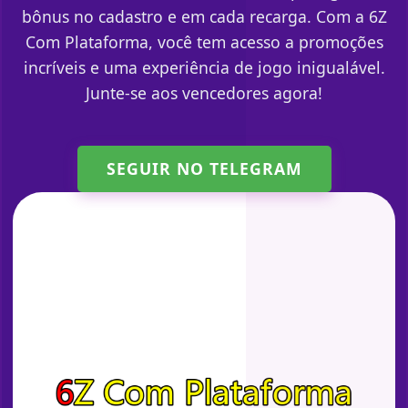
bônus no cadastro e em cada recarga. Com a 6Z
Com Plataforma, você tem acesso a promoções
incríveis e uma experiência de jogo inigualável.
Junte-se aos vencedores agora!
SEGUIR NO TELEGRAM