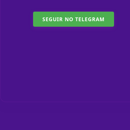
SEGUIR NO TELEGRAM