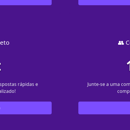
reto
👥 
t
espostas rápidas e
Junte-se a uma com
lizado!
compa
e