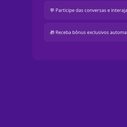
💬 Participe das conversas e interaj
🎁 Receba bônus exclusivos autom