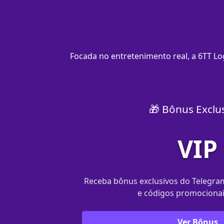
Focada no entretenimento real, a 6TT Log
🎁 Bônus Exclu
VIP
Receba bônus exclusivos do Telegra
e códigos promocionai
Ver Bônus