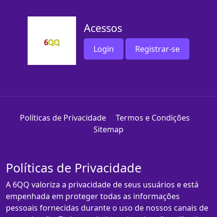
Acessos
Login
Registrar-se
Políticas de Privacidade
Termos e Condições
Sitemap
Políticas de Privacidade
A 6QQ valoriza a privacidade de seus usuários e está
empenhada em proteger todas as informações
pessoais fornecidas durante o uso de nossos canais de