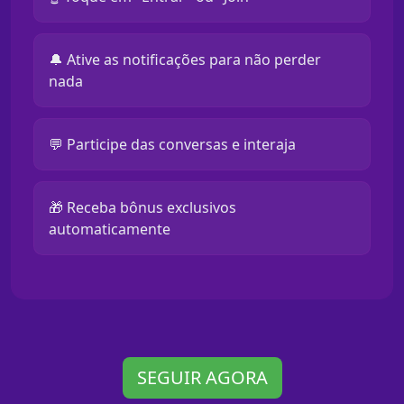
🔔 Ative as notificações para não perder
nada
💬 Participe das conversas e interaja
🎁 Receba bônus exclusivos
automaticamente
SEGUIR AGORA