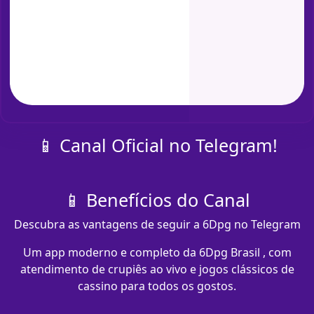
📱 Canal Oficial no Telegram!
📱 Benefícios do Canal
Descubra as vantagens de seguir a 6Dpg no Telegram
Um app moderno e completo da 6Dpg Brasil , com
atendimento de crupiês ao vivo e jogos clássicos de
cassino para todos os gostos.