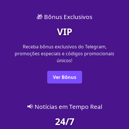
🎁 Bônus Exclusivos
VIP
Receba bônus exclusivos do Telegram,
promoções especiais e códigos promocionais
únicos!
Ver Bônus
📢 Notícias em Tempo Real
24/7