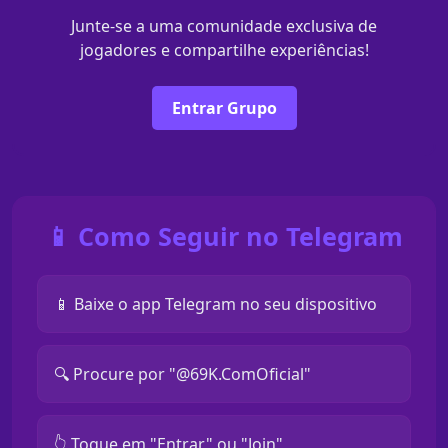
Junte-se a uma comunidade exclusiva de
jogadores e compartilhe experiências!
Entrar Grupo
📱 Como Seguir no Telegram
📱 Baixe o app Telegram no seu dispositivo
🔍 Procure por "@69K.ComOficial"
👆 Toque em "Entrar" ou "Join"