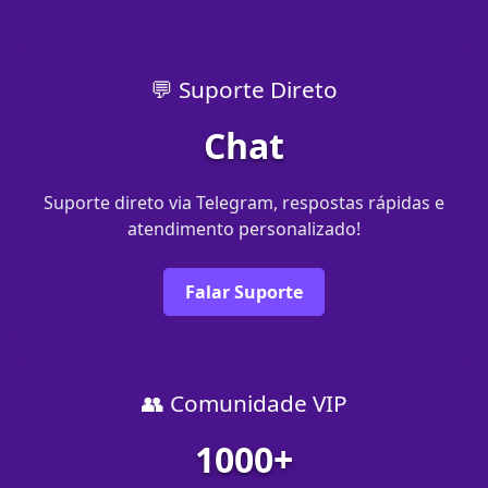
💬 Suporte Direto
Chat
Suporte direto via Telegram, respostas rápidas e
atendimento personalizado!
Falar Suporte
👥 Comunidade VIP
1000+