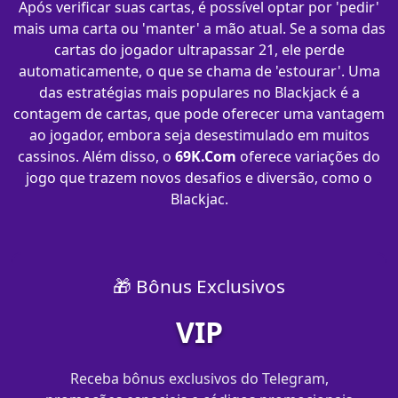
Após verificar suas cartas, é possível optar por 'pedir'
mais uma carta ou 'manter' a mão atual. Se a soma das
cartas do jogador ultrapassar 21, ele perde
automaticamente, o que se chama de 'estourar'. Uma
das estratégias mais populares no Blackjack é a
contagem de cartas, que pode oferecer uma vantagem
ao jogador, embora seja desestimulado em muitos
cassinos. Além disso, o
69K.Com
oferece variações do
jogo que trazem novos desafios e diversão, como o
Blackjac.
🎁 Bônus Exclusivos
VIP
Receba bônus exclusivos do Telegram,