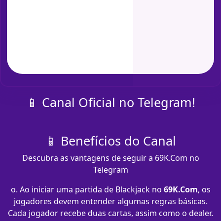
📱 Canal Oficial no Telegram!
📱 Benefícios do Canal
Descubra as vantagens de seguir a 69K.Com no
Telegram
o. Ao iniciar uma partida de Blackjack no
69K.Com
, os
jogadores devem entender algumas regras básicas.
Cada jogador recebe duas cartas, assim como o dealer.