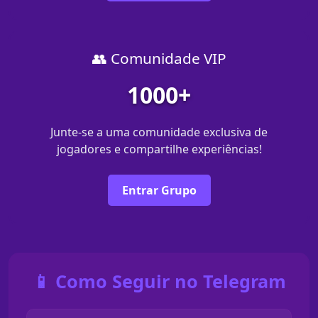
👥 Comunidade VIP
1000+
Junte-se a uma comunidade exclusiva de
jogadores e compartilhe experiências!
Entrar Grupo
📱 Como Seguir no Telegram