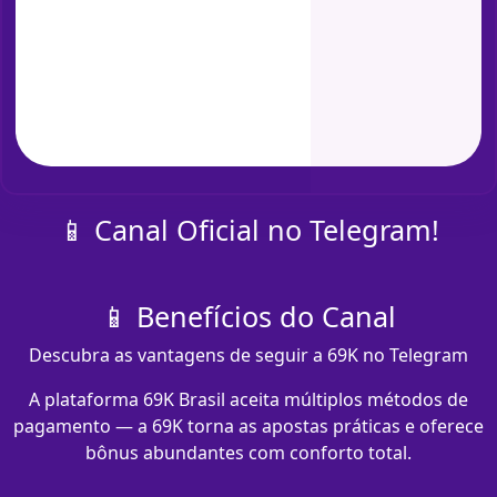
📱 Canal Oficial no Telegram!
📱 Benefícios do Canal
Descubra as vantagens de seguir a 69K no Telegram
A plataforma 69K Brasil aceita múltiplos métodos de
pagamento — a 69K torna as apostas práticas e oferece
bônus abundantes com conforto total.