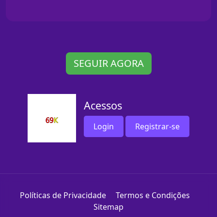
SEGUIR AGORA
Acessos
Login
Registrar-se
Políticas de Privacidade
Termos e Condições
Sitemap