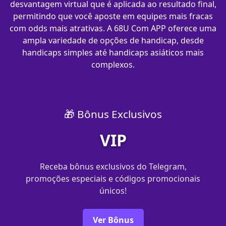
desvantagem virtual que é aplicada ao resultado final,
permitindo que você aposte em equipes mais fracas
com odds mais atrativas. A 68U Com APP oferece uma
ampla variedade de opções de handicap, desde
handicaps simples até handicaps asiáticos mais
complexos.
🎁 Bônus Exclusivos
VIP
Receba bônus exclusivos do Telegram,
promoções especiais e códigos promocionais
únicos!
Ver Bônus