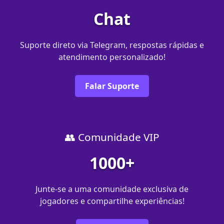
Chat
Suporte direto via Telegram, respostas rápidas e
atendimento personalizado!
Falar Suporte
👥 Comunidade VIP
1000+
Junte-se a uma comunidade exclusiva de
jogadores e compartilhe experiências!