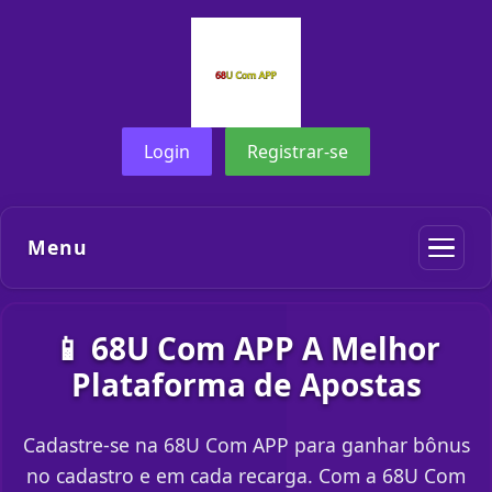
Login
Registrar-se
Menu
📱 68U Com APP A Melhor
Plataforma de Apostas
Cadastre-se na 68U Com APP para ganhar bônus
no cadastro e em cada recarga. Com a 68U Com