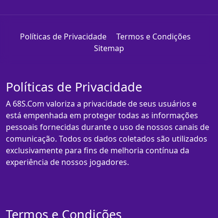
Políticas de Privacidade
Termos e Condições
Sitemap
Políticas de Privacidade
A 68S.Com valoriza a privacidade de seus usuários e
está empenhada em proteger todas as informações
pessoais fornecidas durante o uso de nossos canais de
comunicação. Todos os dados coletados são utilizados
exclusivamente para fins de melhoria contínua da
experiência de nossos jogadores.
Termos e Condições