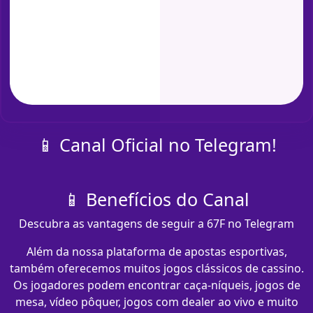
📱 Canal Oficial no Telegram!
📱 Benefícios do Canal
Descubra as vantagens de seguir a 67F no Telegram
Além da nossa plataforma de apostas esportivas,
também oferecemos muitos jogos clássicos de cassino.
Os jogadores podem encontrar caça-níqueis, jogos de
mesa, vídeo pôquer, jogos com dealer ao vivo e muito