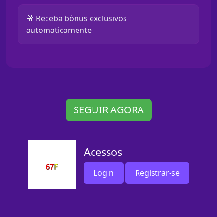
🎁 Receba bônus exclusivos
automaticamente
SEGUIR AGORA
Acessos
Login
Registrar-se