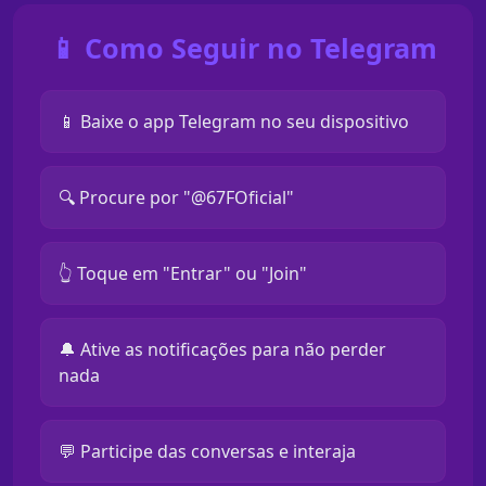
📱 Como Seguir no Telegram
📱 Baixe o app Telegram no seu dispositivo
🔍 Procure por "@67FOficial"
👆 Toque em "Entrar" ou "Join"
🔔 Ative as notificações para não perder
nada
💬 Participe das conversas e interaja