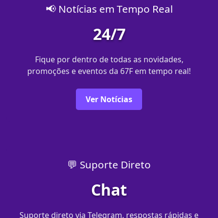
📢 Notícias em Tempo Real
24/7
Fique por dentro de todas as novidades,
promoções e eventos da 67F em tempo real!
Ver Notícias
💬 Suporte Direto
Chat
Suporte direto via Telegram, respostas rápidas e