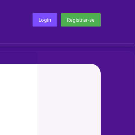
Login
Registrar-se