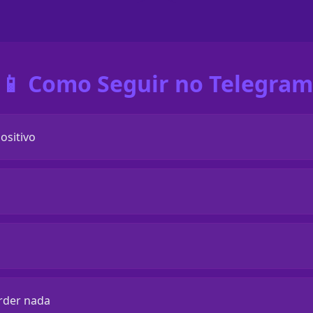
📱 Como Seguir no Telegram
ositivo
erder nada