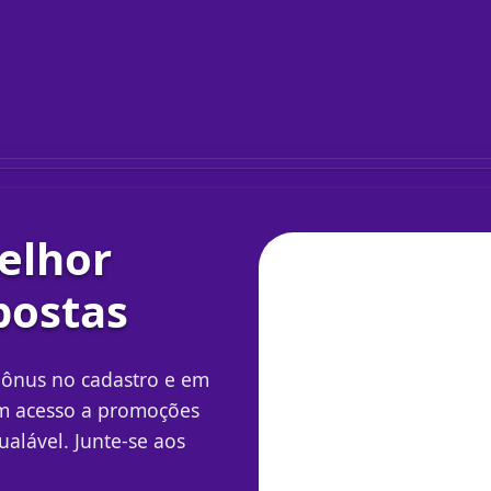
elhor
postas
bônus no cadastro e em
em acesso a promoções
ualável. Junte-se aos