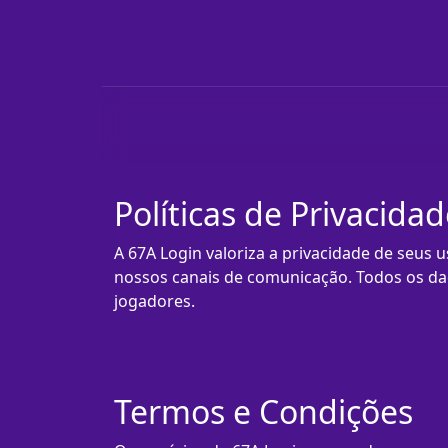
Políticas de Privacida
A 67A Login valoriza a privacidade de seus
nossos canais de comunicação. Todos os dad
jogadores.
Termos e Condições