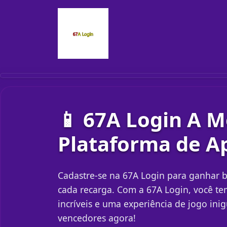
📱 67A Login A M
Plataforma de A
Cadastre-se na 67A Login para ganhar 
cada recarga. Com a 67A Login, você t
incríveis e uma experiência de jogo inig
vencedores agora!