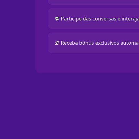
💬 Participe das conversas e interaj
🎁 Receba bônus exclusivos autom