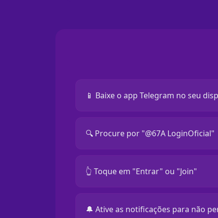
📱 Baixe o app Telegram no seu disp
🔍 Procure por "@67A LoginOficial"
👆 Toque em "Entrar" ou "Join"
🔔 Ative as notificações para não p