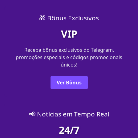
🎁 Bônus Exclusivos
VIP
Receba bônus exclusivos do Telegram,
promoções especiais e códigos promocionais
únicos!
Ver Bônus
📢 Notícias em Tempo Real
24/7