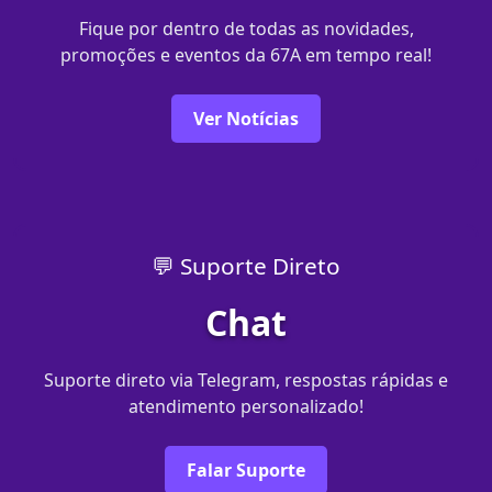
Fique por dentro de todas as novidades,
promoções e eventos da 67A em tempo real!
Ver Notícias
💬 Suporte Direto
Chat
Suporte direto via Telegram, respostas rápidas e
atendimento personalizado!
Falar Suporte