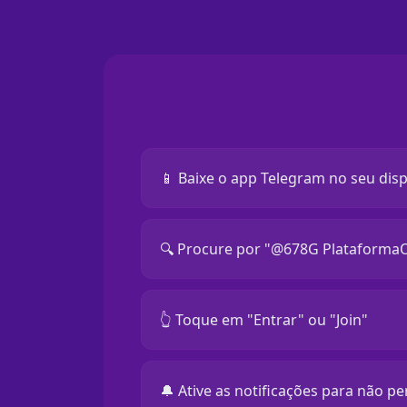
📱 Baixe o app Telegram no seu disp
🔍 Procure por "@678G PlataformaOf
👆 Toque em "Entrar" ou "Join"
🔔 Ative as notificações para não p