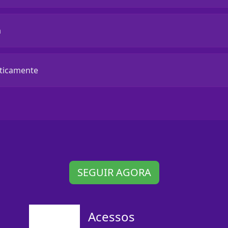
a
aticamente
SEGUIR AGORA
Acessos