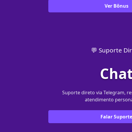
Ver Bônus
💬 Suporte Di
Cha
Suporte direto via Telegram, r
atendimento persona
Falar Suport