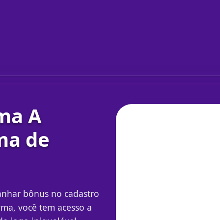
rma A
ma de
anhar bônus no cadastro
rma, você tem acesso a