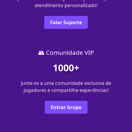
atendimento personalizado!
Falar Suporte
👥 Comunidade VIP
1000+
Junte-se a uma comunidade exclusiva de
jogadores e compartilhe experiências!
Entrar Grupo