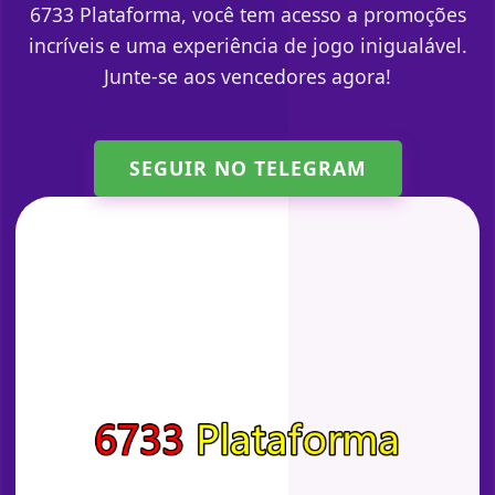
6733 Plataforma, você tem acesso a promoções
incríveis e uma experiência de jogo inigualável.
Junte-se aos vencedores agora!
SEGUIR NO TELEGRAM