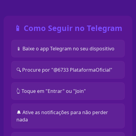
📱 Como Seguir no Telegram
📱 Baixe o app Telegram no seu dispositivo
🔍 Procure por "@6733 PlataformaOficial"
👆 Toque em "Entrar" ou "Join"
🔔 Ative as notificações para não perder
nada