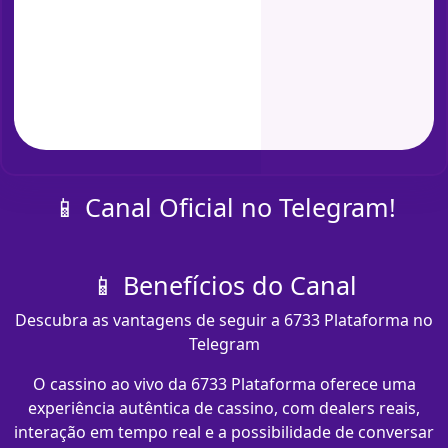
📱 Canal Oficial no Telegram!
📱 Benefícios do Canal
Descubra as vantagens de seguir a 6733 Plataforma no
Telegram
O cassino ao vivo da 6733 Plataforma oferece uma
experiência autêntica de cassino, com dealers reais,
interação em tempo real e a possibilidade de conversar