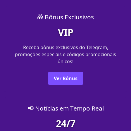
🎁 Bônus Exclusivos
VIP
Receba bônus exclusivos do Telegram,
promoções especiais e códigos promocionais
únicos!
Ver Bônus
📢 Notícias em Tempo Real
24/7