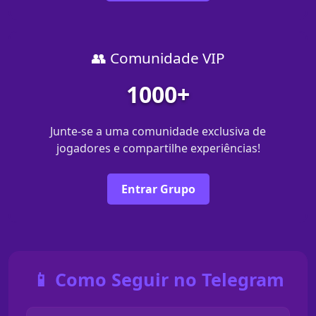
👥 Comunidade VIP
1000+
Junte-se a uma comunidade exclusiva de
jogadores e compartilhe experiências!
Entrar Grupo
📱 Como Seguir no Telegram