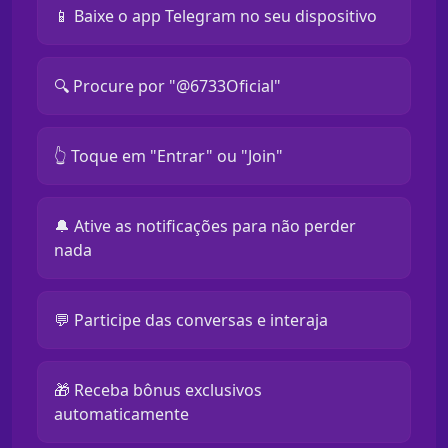
📱 Baixe o app Telegram no seu dispositivo
🔍 Procure por "@6733Oficial"
👆 Toque em "Entrar" ou "Join"
🔔 Ative as notificações para não perder
nada
💬 Participe das conversas e interaja
🎁 Receba bônus exclusivos
automaticamente