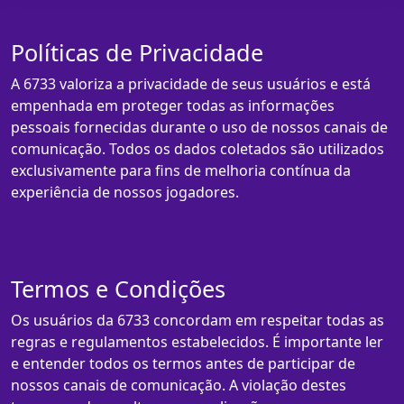
Políticas de Privacidade
A 6733 valoriza a privacidade de seus usuários e está
empenhada em proteger todas as informações
pessoais fornecidas durante o uso de nossos canais de
comunicação. Todos os dados coletados são utilizados
exclusivamente para fins de melhoria contínua da
experiência de nossos jogadores.
Termos e Condições
Os usuários da 6733 concordam em respeitar todas as
regras e regulamentos estabelecidos. É importante ler
e entender todos os termos antes de participar de
nossos canais de comunicação. A violação destes