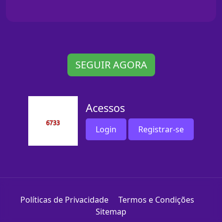
SEGUIR AGORA
Acessos
Login
Registrar-se
Políticas de Privacidade
Termos e Condições
Sitemap