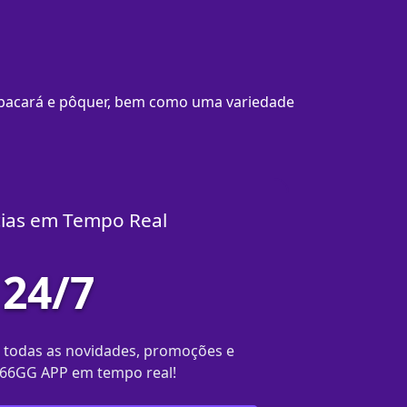
r, bacará e pôquer, bem como uma variedade
cias em Tempo Real
24/7
e todas as novidades, promoções e
 66GG APP em tempo real!