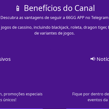
📱 Benefícios do Canal
Descubra as vantagens de seguir a 66GG APP no Telegram
gos de cassino, incluindo blackjack, roleta, dragon tige
de variantes de jogos.
sivos
📢 Notí
m, promoções especiais
Fique por dentro d
s únicos!
eventos da