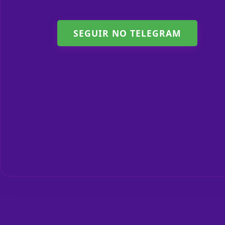
SEGUIR NO TELEGRAM