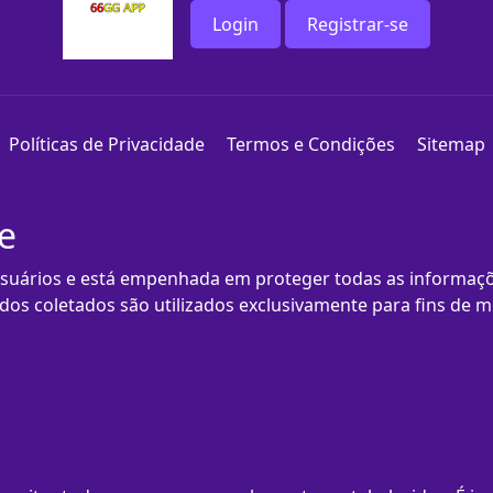
Login
Registrar-se
Políticas de Privacidade
Termos e Condições
Sitemap
de
 usuários e está empenhada em proteger todas as informaçõ
os coletados são utilizados exclusivamente para fins de m