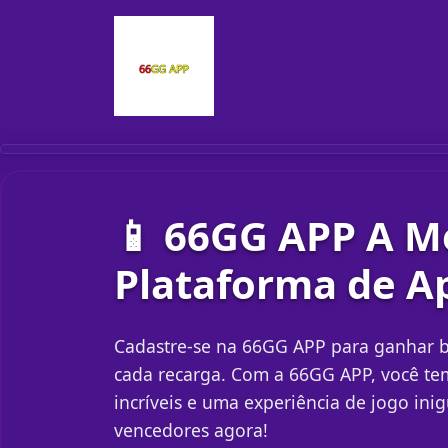
📱 66GG APP A M
Plataforma de A
Cadastre-se na 66GG APP para ganhar 
cada recarga. Com a 66GG APP, você t
incríveis e uma experiência de jogo inig
vencedores agora!