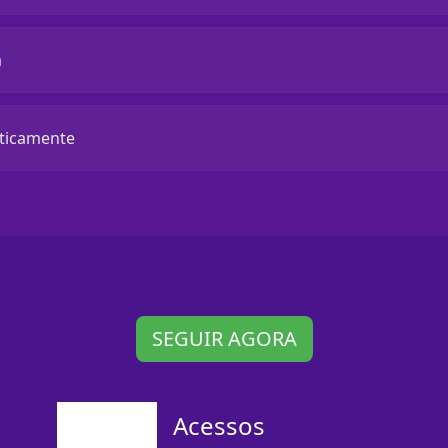
a
aticamente
SEGUIR AGORA
Acessos