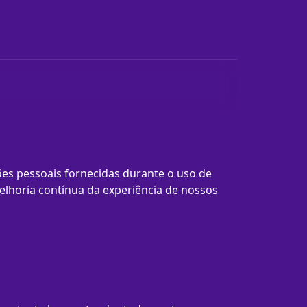
es pessoais fornecidas durante o uso de
elhoria contínua da experiência de nossos