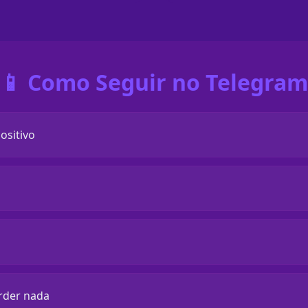
📱 Como Seguir no Telegram
ositivo
erder nada