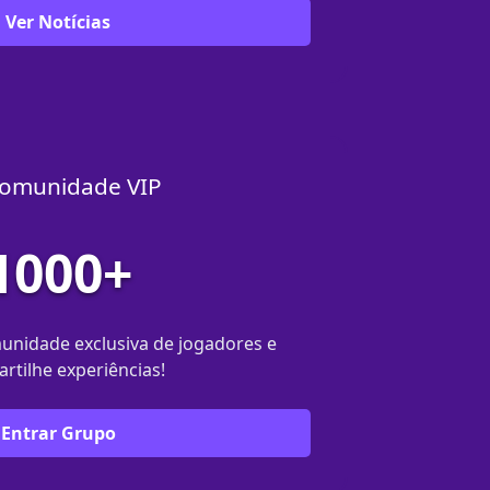
Ver Notícias
Comunidade VIP
1000+
unidade exclusiva de jogadores e
rtilhe experiências!
Entrar Grupo