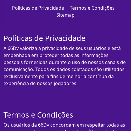
Políticas de Privacidade
Termos e Condições
Sitemap
Políticas de Privacidade
A 66Dv valoriza a privacidade de seus usuários e está
empenhada em proteger todas as informações
pessoais fornecidas durante o uso de nossos canais de
comunicação. Todos os dados coletados são utilizados
exclusivamente para fins de melhoria contínua da
experiência de nossos jogadores.
Termos e Condições
Os usuários da 66Dv concordam em respeitar todas as