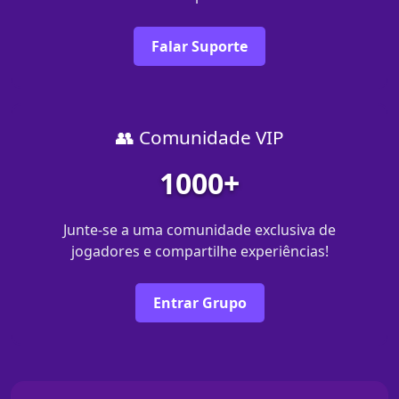
Falar Suporte
👥 Comunidade VIP
1000+
Junte-se a uma comunidade exclusiva de
jogadores e compartilhe experiências!
Entrar Grupo