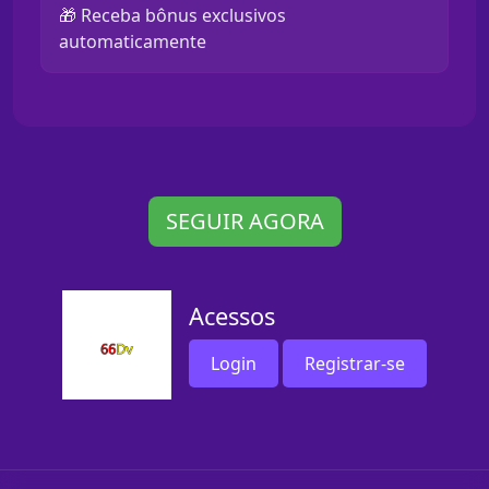
🎁 Receba bônus exclusivos
automaticamente
SEGUIR AGORA
Acessos
Login
Registrar-se