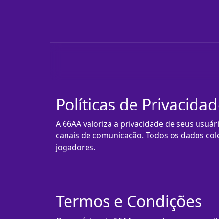
Políticas de Privacida
A 66AA valoriza a privacidade de seus usuá
canais de comunicação. Todos os dados cole
jogadores.
Termos e Condições