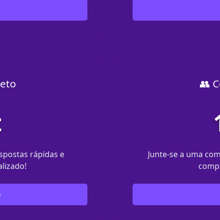
reto
👥 
t
espostas rápidas e
Junte-se a uma com
lizado!
compa
e