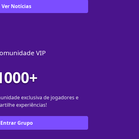
Ver Notícias
Comunidade VIP
1000+
unidade exclusiva de jogadores e
rtilhe experiências!
Entrar Grupo