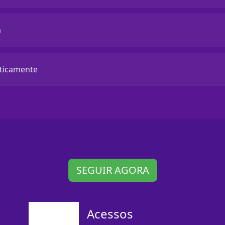
a
aticamente
SEGUIR AGORA
Acessos