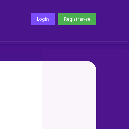
Login
Registrar-se