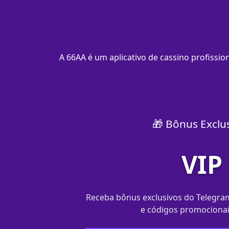
A 66AA é um aplicativo de cassino profissi
🎁 Bônus Exclu
VIP
Receba bônus exclusivos do Telegra
e códigos promocionai