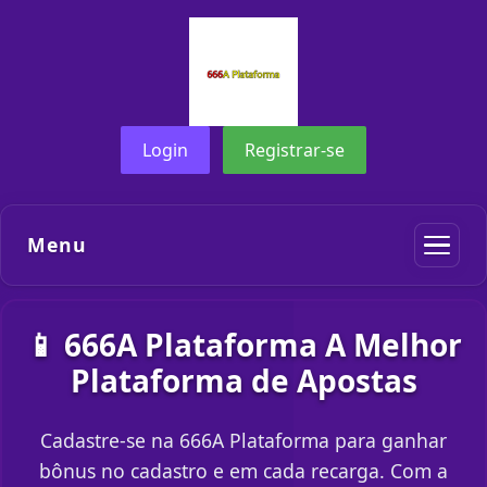
Login
Registrar-se
Menu
📱 666A Plataforma A Melhor
Plataforma de Apostas
Cadastre-se na 666A Plataforma para ganhar
bônus no cadastro e em cada recarga. Com a