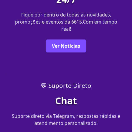
Fique por dentro de todas as novidades,
promoções e eventos da 6615.Com em tempo
real!
Ver Notícias
💬 Suporte Direto
Chat
Suporte direto via Telegram, respostas rápidas e
atendimento personalizado!