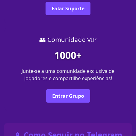
Falar Suporte
👥 Comunidade VIP
1000+
Junte-se a uma comunidade exclusiva de
jogadores e compartilhe experiências!
Entrar Grupo
📱 Como Seguir no Telegram