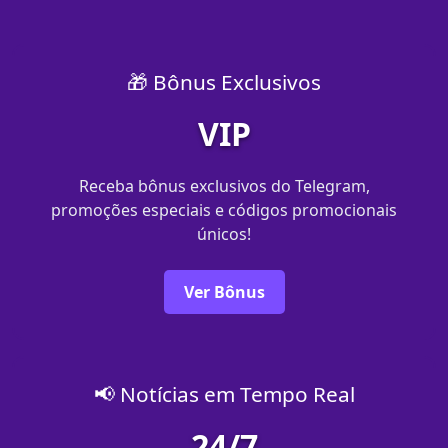
🎁 Bônus Exclusivos
VIP
Receba bônus exclusivos do Telegram,
promoções especiais e códigos promocionais
únicos!
Ver Bônus
📢 Notícias em Tempo Real
24/7