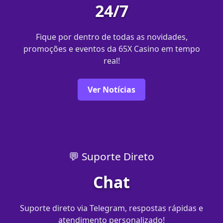
24/7
Fique por dentro de todas as novidades,
promoções e eventos da 65X Casino em tempo
real!
Ver Notícias
💬 Suporte Direto
Chat
Suporte direto via Telegram, respostas rápidas e
atendimento personalizado!