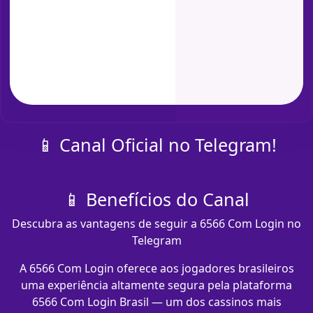
📱 Canal Oficial no Telegram!
📱 Benefícios do Canal
Descubra as vantagens de seguir a 6566 Com Login no
Telegram
A 6566 Com Login oferece aos jogadores brasileiros
uma experiência altamente segura pela plataforma
6566 Com Login Brasil — um dos cassinos mais