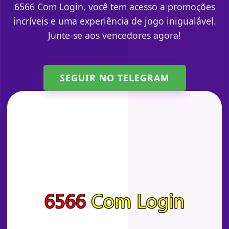
6566 Com Login, você tem acesso a promoções
incríveis e uma experiência de jogo inigualável.
Junte-se aos vencedores agora!
SEGUIR NO TELEGRAM