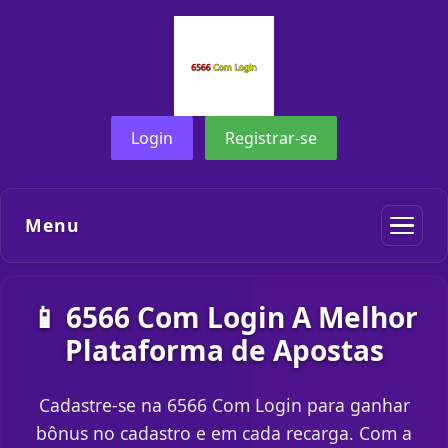
Login
Registrar-se
Menu
📱 6566 Com Login A Melhor
Plataforma de Apostas
Cadastre-se na 6566 Com Login para ganhar
bônus no cadastro e em cada recarga. Com a