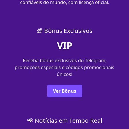
confiáveis do mundo, com licença oficial.
🎁 Bônus Exclusivos
VIP
Receba bônus exclusivos do Telegram,
promoções especiais e códigos promocionais
únicos!
Ver Bônus
📢 Notícias em Tempo Real