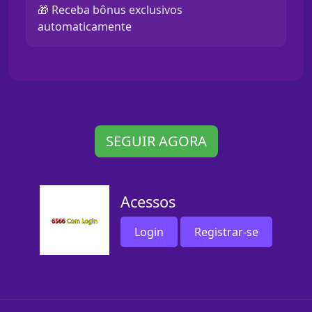
🎁 Receba bônus exclusivos
automaticamente
SEGUIR AGORA
Acessos
Login
Registrar-se