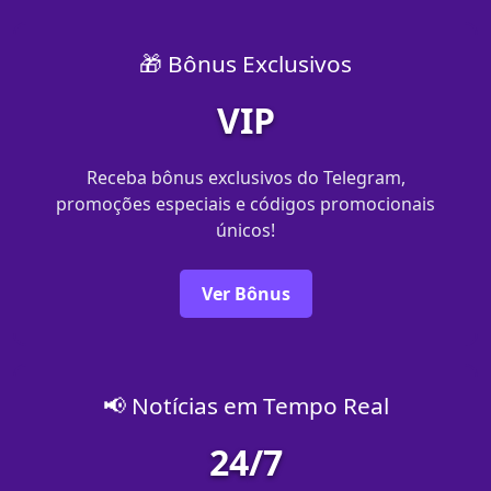
🎁 Bônus Exclusivos
VIP
Receba bônus exclusivos do Telegram,
promoções especiais e códigos promocionais
únicos!
Ver Bônus
📢 Notícias em Tempo Real
24/7