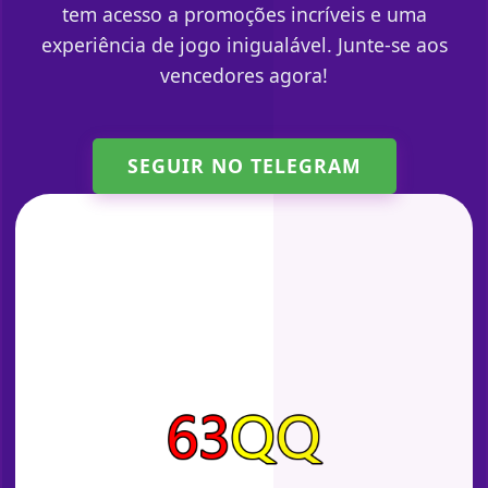
tem acesso a promoções incríveis e uma
experiência de jogo inigualável. Junte-se aos
vencedores agora!
SEGUIR NO TELEGRAM