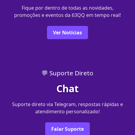
Fique por dentro de todas as novidades,
promoções e eventos da 63QQ em tempo real!
Ver Notícias
💬 Suporte Direto
Chat
Suporte direto via Telegram, respostas rápidas e
atendimento personalizado!
Falar Suporte