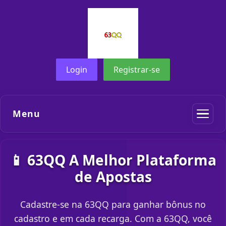
Login
Registrar-se
Menu
📱 63QQ A Melhor Plataforma
de Apostas
Cadastre-se na 63QQ para ganhar bônus no
cadastro e em cada recarga. Com a 63QQ, você