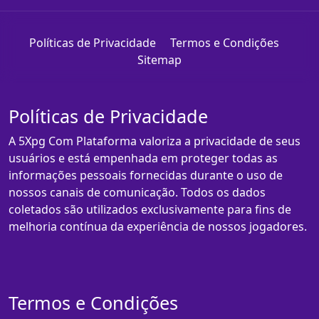
Políticas de Privacidade
Termos e Condições
Sitemap
Políticas de Privacidade
A 5Xpg Com Plataforma valoriza a privacidade de seus
usuários e está empenhada em proteger todas as
informações pessoais fornecidas durante o uso de
nossos canais de comunicação. Todos os dados
coletados são utilizados exclusivamente para fins de
melhoria contínua da experiência de nossos jogadores.
Termos e Condições