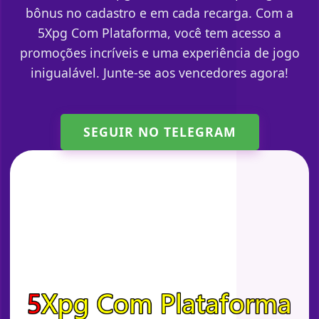
bônus no cadastro e em cada recarga. Com a
5Xpg Com Plataforma, você tem acesso a
promoções incríveis e uma experiência de jogo
inigualável. Junte-se aos vencedores agora!
SEGUIR NO TELEGRAM