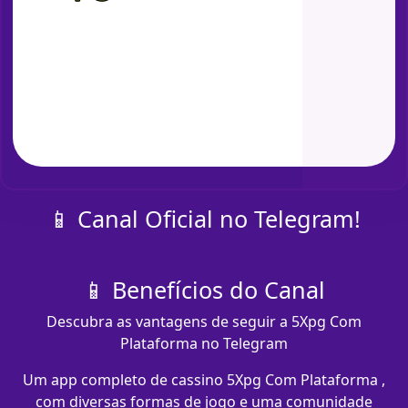
📱 Canal Oficial no Telegram!
📱 Benefícios do Canal
Descubra as vantagens de seguir a 5Xpg Com
Plataforma no Telegram
Um app completo de cassino 5Xpg Com Plataforma ,
com diversas formas de jogo e uma comunidade