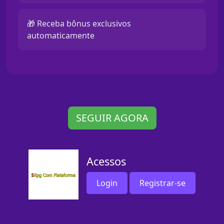
🎁 Receba bônus exclusivos
automaticamente
SEGUIR AGORA
Acessos
Login
Registrar-se