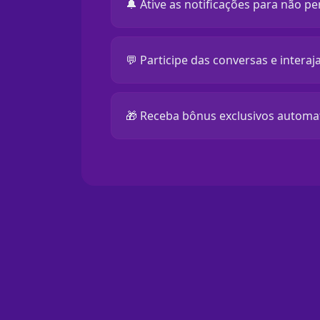
🔔 Ative as notificações para não p
💬 Participe das conversas e interaj
🎁 Receba bônus exclusivos autom