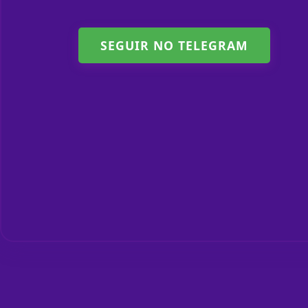
SEGUIR NO TELEGRAM