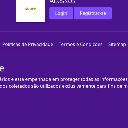
Acessos
Login
Registrar-se
Políticas de Privacidade
Termos e Condições
Sitemap
de
uários e está empenhada em proteger todas as informações
os coletados são utilizados exclusivamente para fins de m