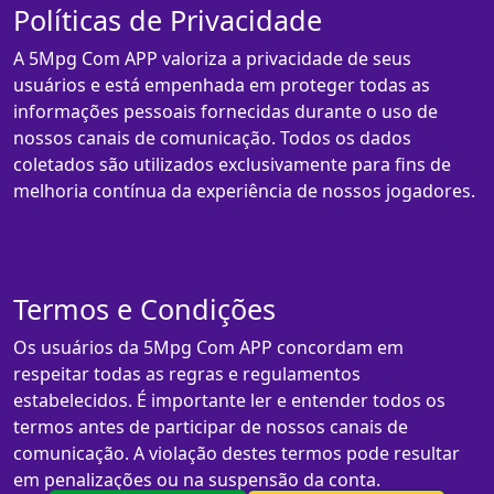
Políticas de Privacidade
A 5Mpg Com APP valoriza a privacidade de seus
usuários e está empenhada em proteger todas as
informações pessoais fornecidas durante o uso de
nossos canais de comunicação. Todos os dados
coletados são utilizados exclusivamente para fins de
melhoria contínua da experiência de nossos jogadores.
Termos e Condições
Os usuários da 5Mpg Com APP concordam em
respeitar todas as regras e regulamentos
estabelecidos. É importante ler e entender todos os
termos antes de participar de nossos canais de
comunicação. A violação destes termos pode resultar
em penalizações ou na suspensão da conta.