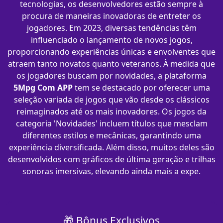
tecnologias, os desenvolvedores estão sempre à
procura de maneiras inovadoras de entreter os
jogadores. Em 2023, diversas tendências têm
influenciado o lançamento de novos jogos,
proporcionando experiências únicas e envolventes que
atraem tanto novatos quanto veteranos. À medida que
os jogadores buscam por novidades, a plataforma
5Mpg Com APP
tem se destacado por oferecer uma
seleção variada de jogos que vão desde os clássicos
reimaginados até os mais inovadores. Os jogos da
categoria 'Novidades' incluem títulos que mesclam
diferentes estilos e mecânicas, garantindo uma
experiência diversificada. Além disso, muitos deles são
desenvolvidos com gráficos de última geração e trilhas
sonoras imersivas, elevando ainda mais a expe.
🎁 Bônus Exclusivos