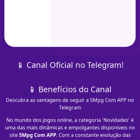
📱 Canal Oficial no Telegram!
📱 Benefícios do Canal
Descubra as vantagens de seguir a 5Mpg Com APP no
Telegram
No mundo dos jogos online, a categoria 'Novidades' é
uma das mais dinâmicas e empolgantes disponíveis no
site
5Mpg Com APP
. Com a constante evolução das