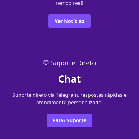
tempo real!
Ver Notícias
💬 Suporte Direto
Chat
Suporte direto via Telegram, respostas rápidas e
atendimento personalizado!
Falar Suporte