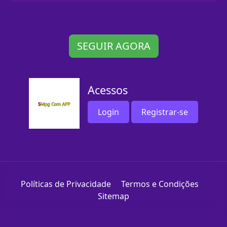
SEGUIR AGORA
Acessos
Login
Registrar-se
Políticas de Privacidade
Termos e Condições
Sitemap