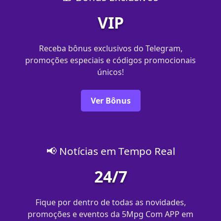
VIP
Receba bônus exclusivos do Telegram,
promoções especiais e códigos promocionais
únicos!
Ver Bônus
📢 Notícias em Tempo Real
24/7
Fique por dentro de todas as novidades,
promoções e eventos da 5Mpg Com APP em