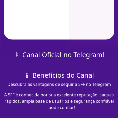
📱 Canal Oficial no Telegram!
📱 Benefícios do Canal
Descubra as vantagens de seguir a 5FF no Telegram
A 5FF é conhecida por sua excelente reputação, saques
rápidos, ampla base de usuários e segurança confiável
— pode confiar!