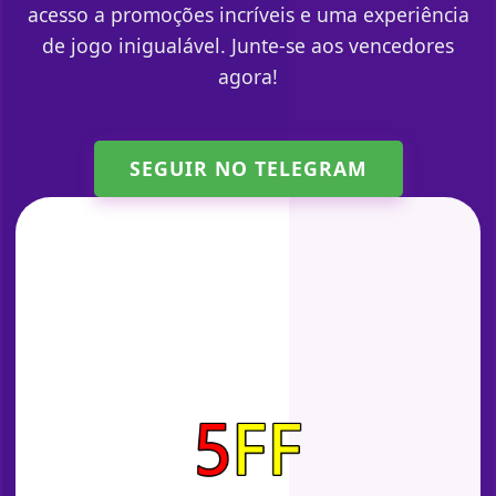
acesso a promoções incríveis e uma experiência
de jogo inigualável. Junte-se aos vencedores
agora!
SEGUIR NO TELEGRAM