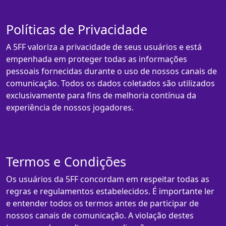
Políticas de Privacidade
A 5FF valoriza a privacidade de seus usuários e está
empenhada em proteger todas as informações
pessoais fornecidas durante o uso de nossos canais de
comunicação. Todos os dados coletados são utilizados
exclusivamente para fins de melhoria contínua da
experiência de nossos jogadores.
Termos e Condições
Os usuários da 5FF concordam em respeitar todas as
regras e regulamentos estabelecidos. É importante ler
e entender todos os termos antes de participar de
nossos canais de comunicação. A violação destes