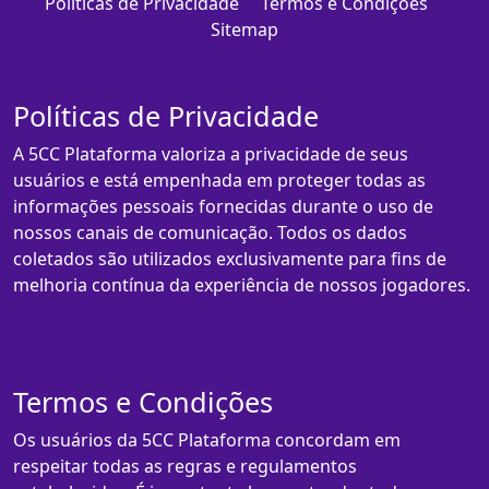
Políticas de Privacidade
Termos e Condições
Sitemap
Políticas de Privacidade
A 5CC Plataforma valoriza a privacidade de seus
usuários e está empenhada em proteger todas as
informações pessoais fornecidas durante o uso de
nossos canais de comunicação. Todos os dados
coletados são utilizados exclusivamente para fins de
melhoria contínua da experiência de nossos jogadores.
Termos e Condições
Os usuários da 5CC Plataforma concordam em
respeitar todas as regras e regulamentos