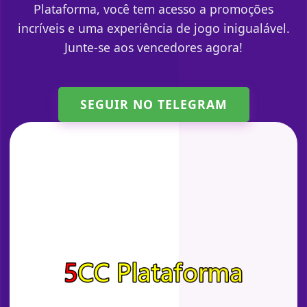
Plataforma, você tem acesso a promoções
incríveis e uma experiência de jogo inigualável.
Junte-se aos vencedores agora!
SEGUIR NO TELEGRAM