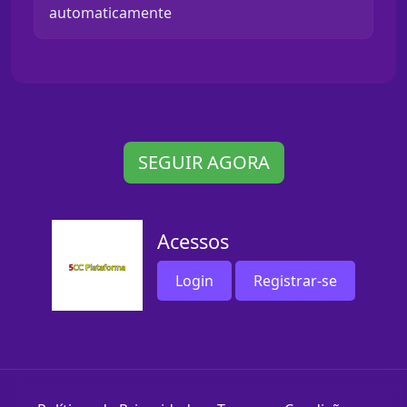
automaticamente
SEGUIR AGORA
Acessos
Login
Registrar-se