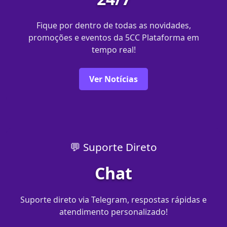
Fique por dentro de todas as novidades,
promoções e eventos da 5CC Plataforma em
tempo real!
Ver Notícias
💬 Suporte Direto
Chat
Suporte direto via Telegram, respostas rápidas e
atendimento personalizado!