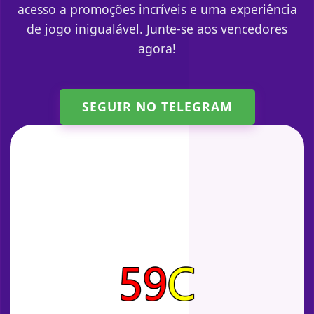
acesso a promoções incríveis e uma experiência
de jogo inigualável. Junte-se aos vencedores
agora!
SEGUIR NO TELEGRAM