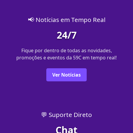
📢 Notícias em Tempo Real
24/7
Fique por dentro de todas as novidades,
promoções e eventos da 59C em tempo real!
Ver Notícias
💬 Suporte Direto
Chat