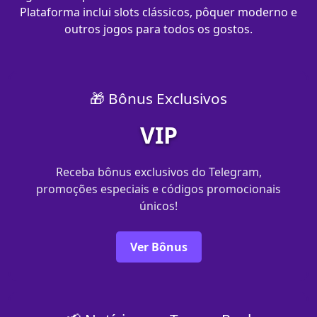
Plataforma inclui slots clássicos, pôquer moderno e
outros jogos para todos os gostos.
🎁 Bônus Exclusivos
VIP
Receba bônus exclusivos do Telegram,
promoções especiais e códigos promocionais
únicos!
Ver Bônus