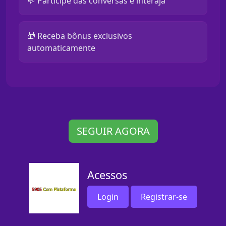
💬 Participe das conversas e interaja
🎁 Receba bônus exclusivos
automaticamente
SEGUIR AGORA
Acessos
Login
Registrar-se