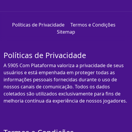
Políticas de Privacidade
Termos e Condições
Sitemap
Políticas de Privacidade
A 5905 Com Plataforma valoriza a privacidade de seus
usuários e está empenhada em proteger todas as
informações pessoais fornecidas durante o uso de
nossos canais de comunicação. Todos os dados
coletados são utilizados exclusivamente para fins de
melhoria contínua da experiência de nossos jogadores.