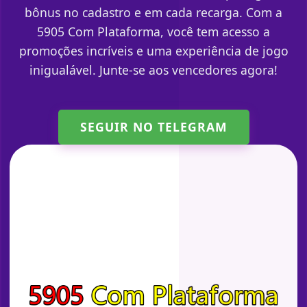
bônus no cadastro e em cada recarga. Com a
5905 Com Plataforma, você tem acesso a
promoções incríveis e uma experiência de jogo
inigualável. Junte-se aos vencedores agora!
SEGUIR NO TELEGRAM