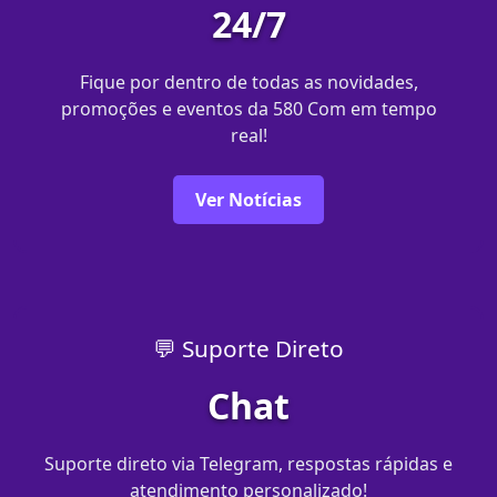
24/7
Fique por dentro de todas as novidades,
promoções e eventos da 580 Com em tempo
real!
Ver Notícias
💬 Suporte Direto
Chat
Suporte direto via Telegram, respostas rápidas e
atendimento personalizado!