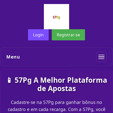
Login
Registrar-se
Menu
📱 57Pg A Melhor Plataforma
de Apostas
Cadastre-se na 57Pg para ganhar bônus no
cadastro e em cada recarga. Com a 57Pg, você