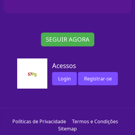
SEGUIR AGORA
Acessos
Login
Registrar-se
Políticas de Privacidade
Termos e Condições
Sitemap