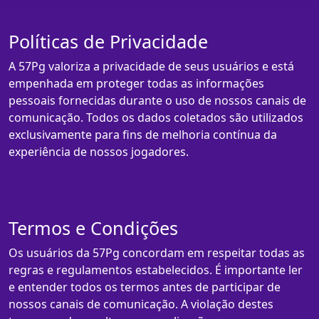
Políticas de Privacidade
A 57Pg valoriza a privacidade de seus usuários e está
empenhada em proteger todas as informações
pessoais fornecidas durante o uso de nossos canais de
comunicação. Todos os dados coletados são utilizados
exclusivamente para fins de melhoria contínua da
experiência de nossos jogadores.
Termos e Condições
Os usuários da 57Pg concordam em respeitar todas as
regras e regulamentos estabelecidos. É importante ler
e entender todos os termos antes de participar de
nossos canais de comunicação. A violação destes