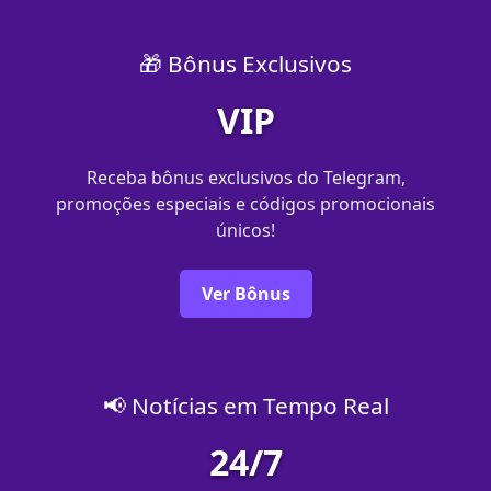
🎁 Bônus Exclusivos
VIP
Receba bônus exclusivos do Telegram,
promoções especiais e códigos promocionais
únicos!
Ver Bônus
📢 Notícias em Tempo Real
24/7