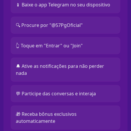
📱 Baixe o app Telegram no seu dispositivo
🔍 Procure por "@57PgOficial"
👆 Toque em "Entrar" ou "Join"
🔔 Ative as notificações para não perder
nada
💬 Participe das conversas e interaja
🎁 Receba bônus exclusivos
automaticamente