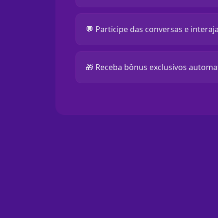
💬 Participe das conversas e interaj
🎁 Receba bônus exclusivos autom