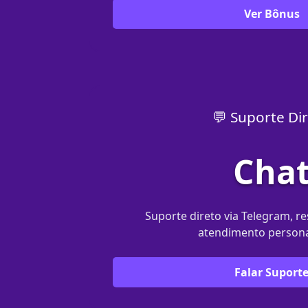
Ver Bônus
💬 Suporte Di
Cha
Suporte direto via Telegram, r
atendimento persona
Falar Suport