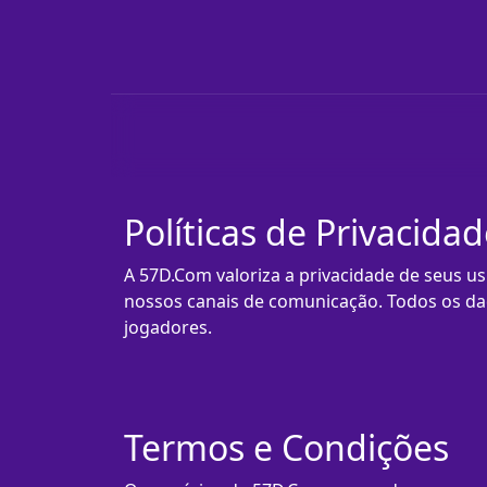
Políticas de Privacida
A 57D.Com valoriza a privacidade de seus 
nossos canais de comunicação. Todos os dad
jogadores.
Termos e Condições