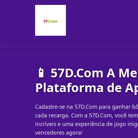
📱 57D.Com A Me
Plataforma de A
Cadastre-se na 57D.Com para ganhar b
cada recarga. Com a 57D.Com, você te
incríveis e uma experiência de jogo inig
vencedores agora!