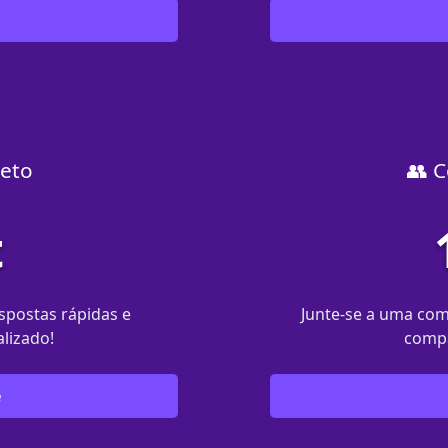
reto
👥 
t
espostas rápidas e
Junte-se a uma com
lizado!
compa
e