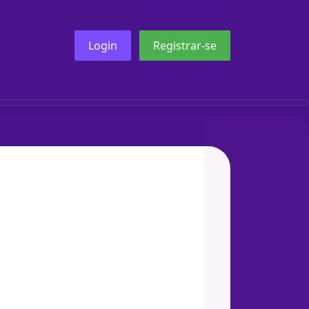
Login
Registrar-se