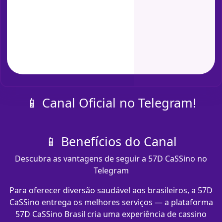
📱 Canal Oficial no Telegram!
📱 Benefícios do Canal
Descubra as vantagens de seguir a 57D CaSSino no
Telegram
Para oferecer diversão saudável aos brasileiros, a 57D
CaSSino entrega os melhores serviços — a plataforma
57D CaSSino Brasil cria uma experiência de cassino