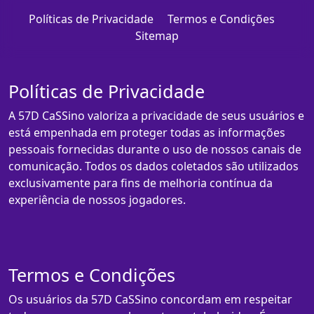
Políticas de Privacidade
Termos e Condições
Sitemap
Políticas de Privacidade
A 57D CaSSino valoriza a privacidade de seus usuários e
está empenhada em proteger todas as informações
pessoais fornecidas durante o uso de nossos canais de
comunicação. Todos os dados coletados são utilizados
exclusivamente para fins de melhoria contínua da
experiência de nossos jogadores.
Termos e Condições
Os usuários da 57D CaSSino concordam em respeitar