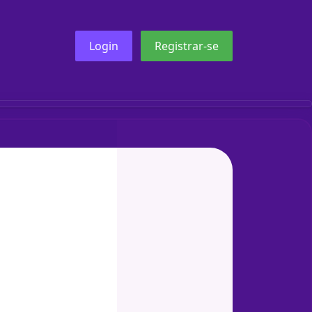
Login
Registrar-se