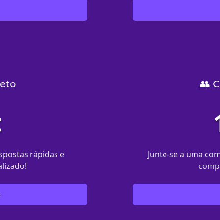
reto
👥 
t
espostas rápidas e
Junte-se a uma com
lizado!
compa
e