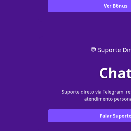
Ver Bônus
💬 Suporte Di
Cha
Suporte direto via Telegram, r
atendimento persona
Falar Suport