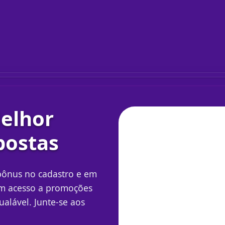
elhor
postas
bônus no cadastro e em
em acesso a promoções
ualável. Junte-se aos