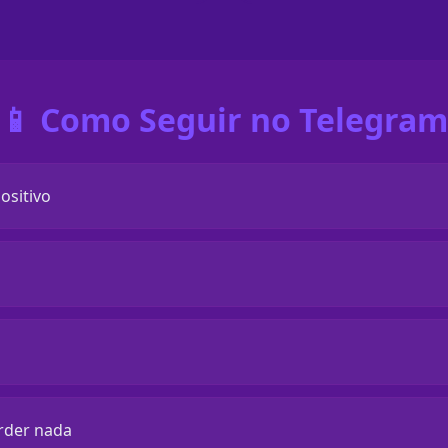
📱 Como Seguir no Telegram
ositivo
erder nada