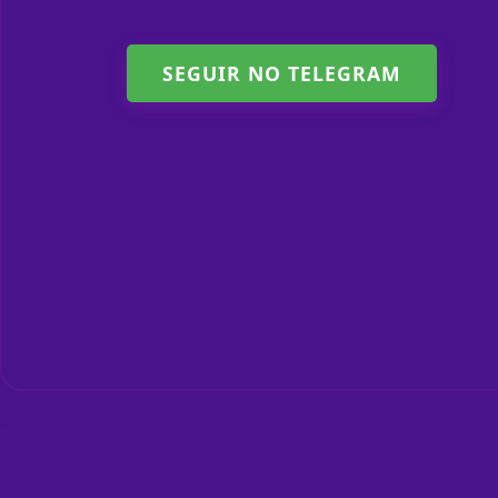
SEGUIR NO TELEGRAM