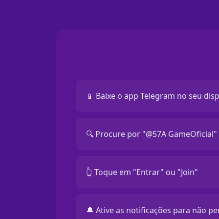
📱 Baixe o app Telegram no seu disp
🔍 Procure por "@57A GameOficial"
👆 Toque em "Entrar" ou "Join"
🔔 Ative as notificações para não p