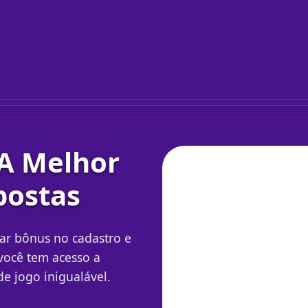
A Melhor
postas
ar bônus no cadastro e
você tem acesso a
e jogo inigualável.