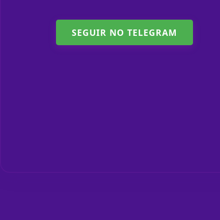
SEGUIR NO TELEGRAM