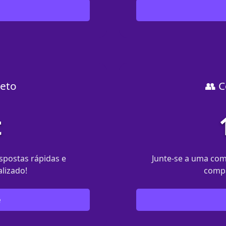
reto
👥 
t
espostas rápidas e
Junte-se a uma com
lizado!
compa
e