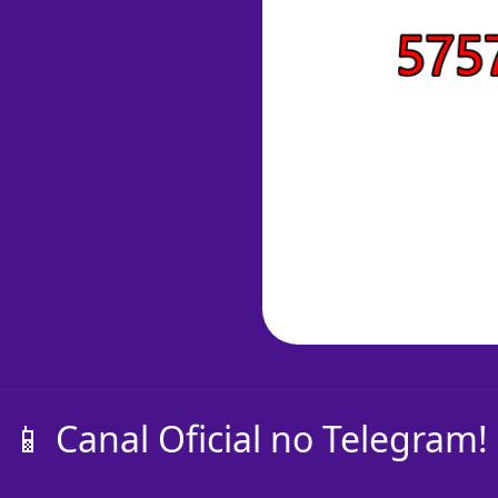
📱 Canal Oficial no Telegram!