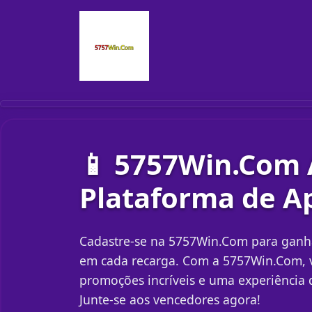
📱 5757Win.Com 
Plataforma de A
Cadastre-se na 5757Win.Com para ganh
em cada recarga. Com a 5757Win.Com, 
promoções incríveis e uma experiência d
Junte-se aos vencedores agora!