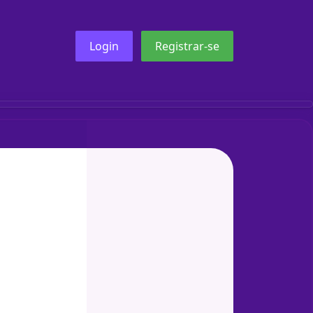
Login
Registrar-se