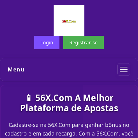
Login
Registrar-se
Menu
📱 56X.Com A Melhor
Plataforma de Apostas
Cadastre-se na 56X.Com para ganhar bônus no
cadastro e em cada recarga. Com a 56X.Com, você