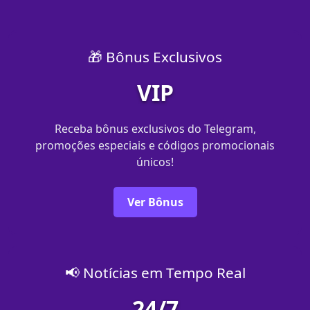
🎁 Bônus Exclusivos
VIP
Receba bônus exclusivos do Telegram,
promoções especiais e códigos promocionais
únicos!
Ver Bônus
📢 Notícias em Tempo Real
24/7