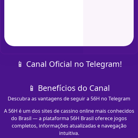
📱 Canal Oficial no Telegram!
📱 Benefícios do Canal
Descubra as vantagens de seguir a 56H no Telegram
A 56H é um dos sites de cassino online mais conhecidos
do Brasil — a plataforma 56H Brasil oferece jogos
completos, informações atualizadas e navegação
intuitiva.