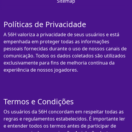
Sitemap
Políticas de Privacidade
A 56H valoriza a privacidade de seus usuários e está
empenhada em proteger todas as informações
pessoais fornecidas durante o uso de nossos canais de
comunicação. Todos os dados coletados são utilizados
exclusivamente para fins de melhoria contínua da
experiência de nossos jogadores.
Termos e Condições
Os usuários da 56H concordam em respeitar todas as
regras e regulamentos estabelecidos. É importante ler
e entender todos os termos antes de participar de