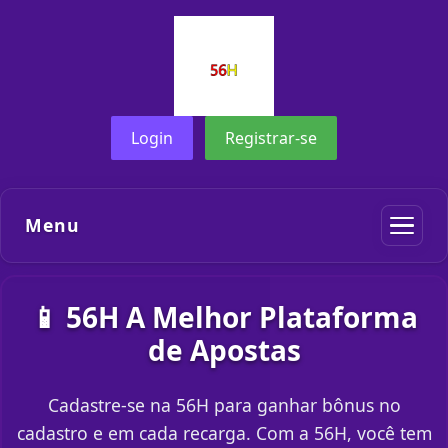
Login
Registrar-se
Menu
📱 56H A Melhor Plataforma
de Apostas
Cadastre-se na 56H para ganhar bônus no
cadastro e em cada recarga. Com a 56H, você tem