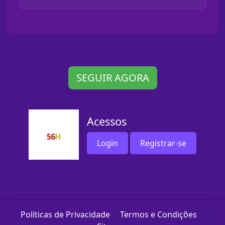
SEGUIR AGORA
Acessos
Login
Registrar-se
Políticas de Privacidade
Termos e Condições