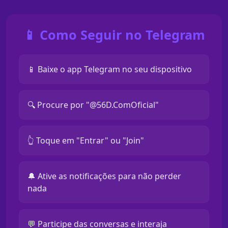
📱 Como Seguir no Telegram
📱 Baixe o app Telegram no seu dispositivo
🔍 Procure por "@56D.ComOficial"
👆 Toque em "Entrar" ou "Join"
🔔 Ative as notificações para não perder
nada
💬 Participe das conversas e interaja