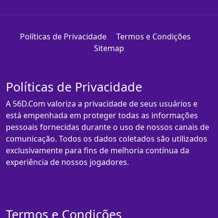
Políticas de Privacidade
Termos e Condições
Sitemap
Políticas de Privacidade
A 56D.Com valoriza a privacidade de seus usuários e
está empenhada em proteger todas as informações
pessoais fornecidas durante o uso de nossos canais de
comunicação. Todos os dados coletados são utilizados
exclusivamente para fins de melhoria contínua da
experiência de nossos jogadores.
Termos e Condições