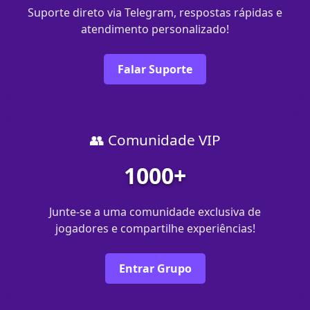
Suporte direto via Telegram, respostas rápidas e
atendimento personalizado!
Falar Suporte
👥 Comunidade VIP
1000+
Junte-se a uma comunidade exclusiva de
jogadores e compartilhe experiências!
Entrar Grupo