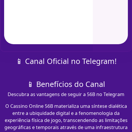
📱 Canal Oficial no Telegram!
📱 Benefícios do Canal
Descubra as vantagens de seguir a 56B no Telegram
O Cassino Online 56B materializa uma síntese dialética
entre a ubiquidade digital e a fenomenologia da
experiência física de jogo, transcendendo as limitações
geográficas e temporais através de uma infraestrutura