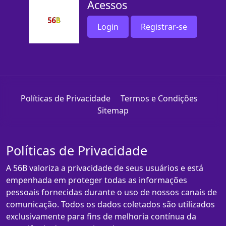
Acessos
Login
Registrar-se
Políticas de Privacidade
Termos e Condições
Sitemap
Políticas de Privacidade
A 56B valoriza a privacidade de seus usuários e está
empenhada em proteger todas as informações
pessoais fornecidas durante o uso de nossos canais de
comunicação. Todos os dados coletados são utilizados
exclusivamente para fins de melhoria contínua da