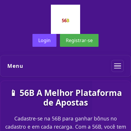
Login
Registrar-se
Menu
📱 56B A Melhor Plataforma
de Apostas
Cadastre-se na 56B para ganhar bônus no
cadastro e em cada recarga. Com a 56B, você tem