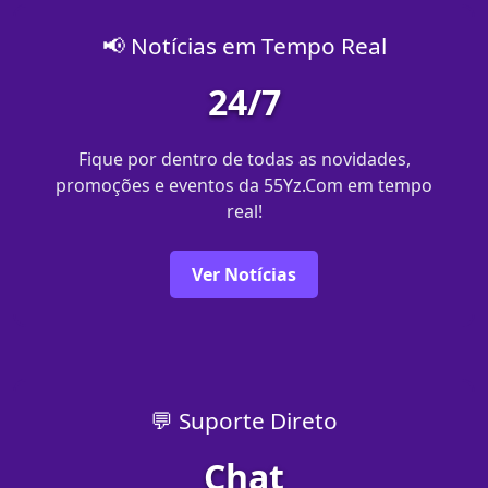
📢 Notícias em Tempo Real
24/7
Fique por dentro de todas as novidades,
promoções e eventos da 55Yz.Com em tempo
real!
Ver Notícias
💬 Suporte Direto
Chat