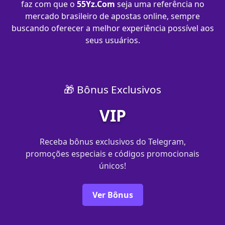
faz com que o
55Yz.Com
seja uma referência no
mercado brasileiro de apostas online, sempre
buscando oferecer a melhor experiência possível aos
seus usuários.
🎁 Bônus Exclusivos
VIP
Receba bônus exclusivos do Telegram,
promoções especiais e códigos promocionais
únicos!
Ver Bônus