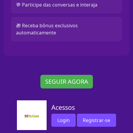
💬 Participe das conversas e interaja
🎁 Receba bônus exclusivos
automaticamente
SEGUIR AGORA
Acessos
Login
Registrar-se