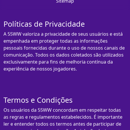
Sitemap
Políticas de Privacidade
A 55WW valoriza a privacidade de seus usuários e está
empenhada em proteger todas as informações
pessoais fornecidas durante o uso de nossos canais de
comunicação. Todos os dados coletados são utilizados
exclusivamente para fins de melhoria contínua da
experiência de nossos jogadores.
Termos e Condições
Os usuários da 55WW concordam em respeitar todas
as regras e regulamentos estabelecidos. É importante
ler e entender todos os termos antes de participar de