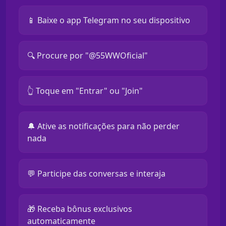
📱 Baixe o app Telegram no seu dispositivo
🔍 Procure por "@55WWOficial"
👆 Toque em "Entrar" ou "Join"
🔔 Ative as notificações para não perder
nada
💬 Participe das conversas e interaja
🎁 Receba bônus exclusivos
automaticamente