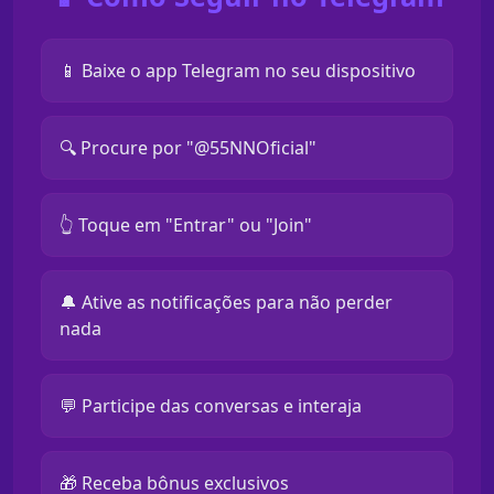
📱 Baixe o app Telegram no seu dispositivo
🔍 Procure por "@55NNOficial"
👆 Toque em "Entrar" ou "Join"
🔔 Ative as notificações para não perder
nada
💬 Participe das conversas e interaja
🎁 Receba bônus exclusivos