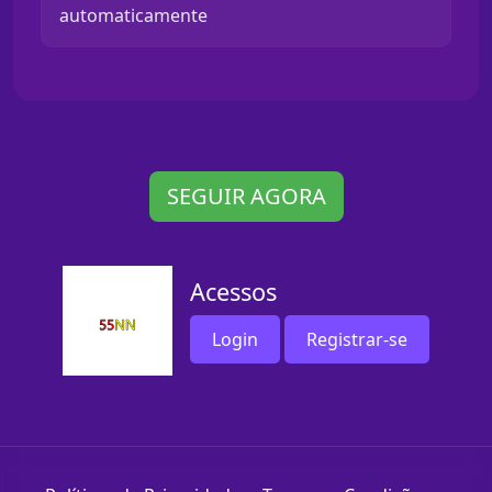
automaticamente
SEGUIR AGORA
Acessos
Login
Registrar-se