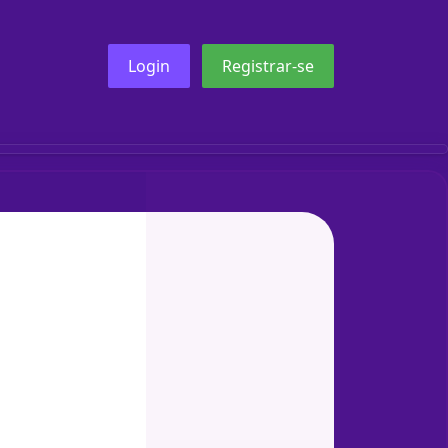
Login
Registrar-se