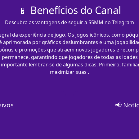
📱 Benefícios do Canal
Descubra as vantagens de seguir a 55MM no Telegram
gral da experiência de jogo. Os jogos icônicos, como pôqu
e é aprimorada por gráficos deslumbrantes e uma jogabilida
ônus e promoções que atraem novos jogadores e recompe
co permanece, garantindo que jogadores de todas as idades 
 importante lembrar-se de algumas dicas. Primeiro, familia
maximizar suas .
sivos
📢 Notí