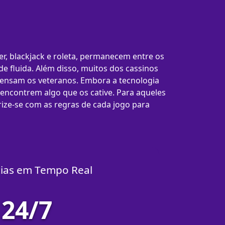
er, blackjack e roleta, permanecem entre os
de fluida. Além disso, muitos dos cassinos
nsam os veteranos. Embora a tecnologia
encontrem algo que os cative. Para aqueles
rize-se com as regras de cada jogo para
cias em Tempo Real
24/7