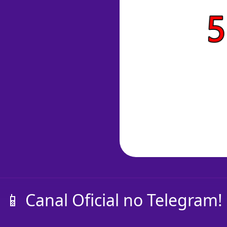
📱 Canal Oficial no Telegram!