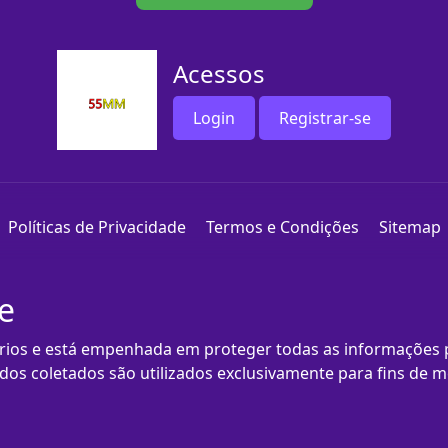
Acessos
Login
Registrar-se
Políticas de Privacidade
Termos e Condições
Sitemap
de
ários e está empenhada em proteger todas as informações 
os coletados são utilizados exclusivamente para fins de m