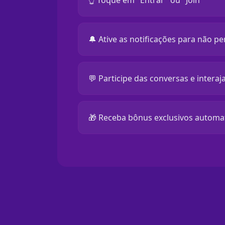
👆 Toque em "Entrar" ou "Join"
🔔 Ative as notificações para não p
💬 Participe das conversas e interaj
🎁 Receba bônus exclusivos autom