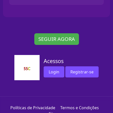
SEGUIR AGORA
Acessos
Login
Registrar-se
Políticas de Privacidade
Termos e Condições