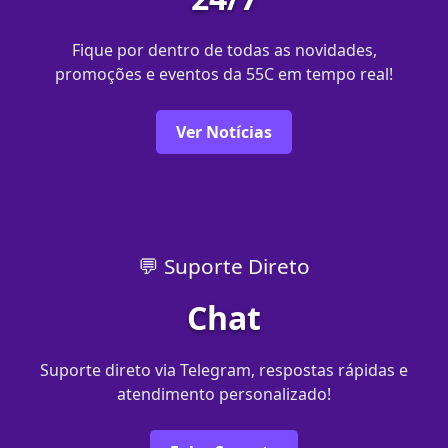
Fique por dentro de todas as novidades,
promoções e eventos da 55C em tempo real!
Ver Notícias
💬 Suporte Direto
Chat
Suporte direto via Telegram, respostas rápidas e
atendimento personalizado!