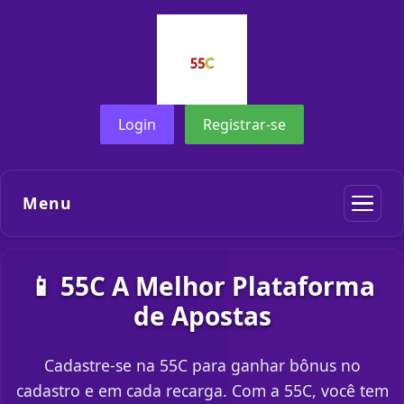
Login
Registrar-se
Menu
📱 55C A Melhor Plataforma
de Apostas
Cadastre-se na 55C para ganhar bônus no
cadastro e em cada recarga. Com a 55C, você tem