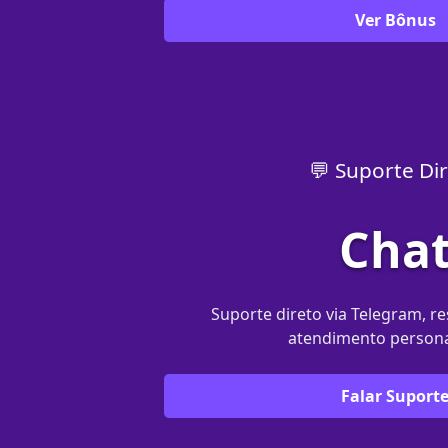
Ver Bônus
💬 Suporte Di
Cha
Suporte direto via Telegram, r
atendimento persona
Falar Suport