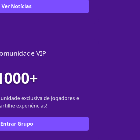
Ver Notícias
Comunidade VIP
1000+
unidade exclusiva de jogadores e
rtilhe experiências!
Entrar Grupo