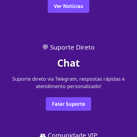
Ver Notícias
💬 Suporte Direto
Chat
Suporte direto via Telegram, respostas rápidas e
atendimento personalizado!
Falar Suporte
👥 Comunidade VIP