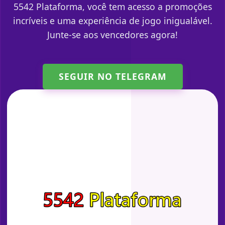
5542 Plataforma, você tem acesso a promoções
incríveis e uma experiência de jogo inigualável.
Junte-se aos vencedores agora!
SEGUIR NO TELEGRAM