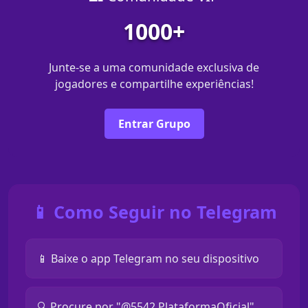
1000+
Junte-se a uma comunidade exclusiva de
jogadores e compartilhe experiências!
Entrar Grupo
📱 Como Seguir no Telegram
📱 Baixe o app Telegram no seu dispositivo
🔍 Procure por "@5542 PlataformaOficial"