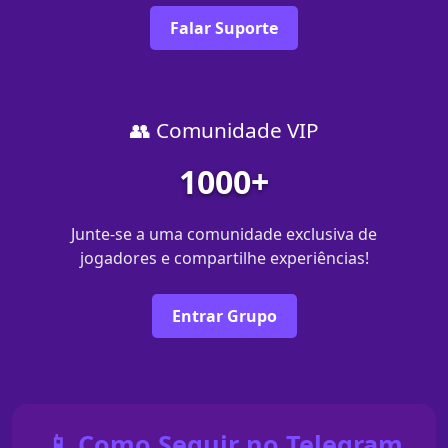
Falar Suporte
👥 Comunidade VIP
1000+
Junte-se a uma comunidade exclusiva de
jogadores e compartilhe experiências!
Entrar Grupo
📱 Como Seguir no Telegram