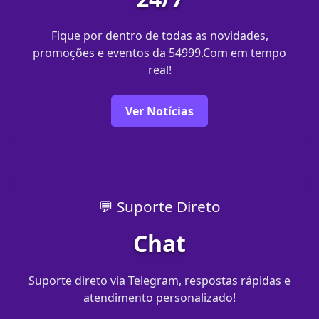
Fique por dentro de todas as novidades,
promoções e eventos da 54999.Com em tempo
real!
Ver Notícias
💬 Suporte Direto
Chat
Suporte direto via Telegram, respostas rápidas e
atendimento personalizado!