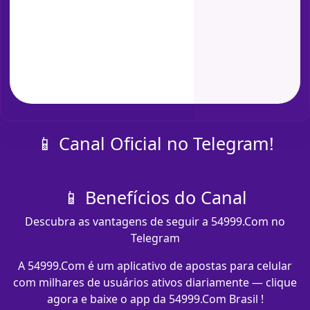
📱 Canal Oficial no Telegram!
📱 Benefícios do Canal
Descubra as vantagens de seguir a 54999.Com no
Telegram
A 54999.Com é um aplicativo de apostas para celular
com milhares de usuários ativos diariamente — clique
agora e baixe o app da 54999.Com Brasil !