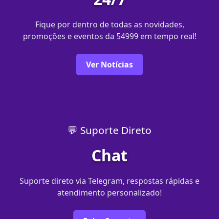
Fique por dentro de todas as novidades,
promoções e eventos da 54999 em tempo real!
Ver Notícias
💬 Suporte Direto
Chat
Suporte direto via Telegram, respostas rápidas e
atendimento personalizado!