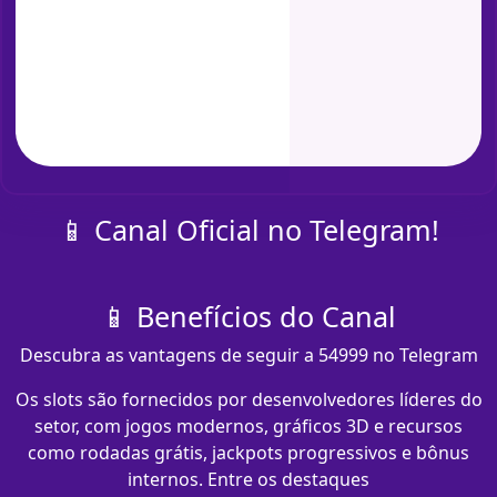
📱 Canal Oficial no Telegram!
📱 Benefícios do Canal
Descubra as vantagens de seguir a 54999 no Telegram
Os slots são fornecidos por desenvolvedores líderes do
setor, com jogos modernos, gráficos 3D e recursos
como rodadas grátis, jackpots progressivos e bônus
internos. Entre os destaques