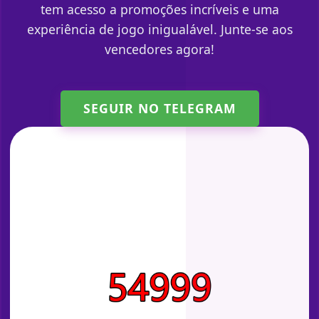
tem acesso a promoções incríveis e uma
experiência de jogo inigualável. Junte-se aos
vencedores agora!
SEGUIR NO TELEGRAM